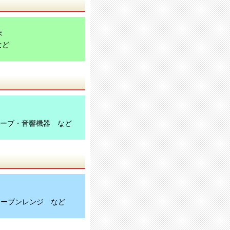
末
など
ーブ・音響機器 など
オーブンレンジ など