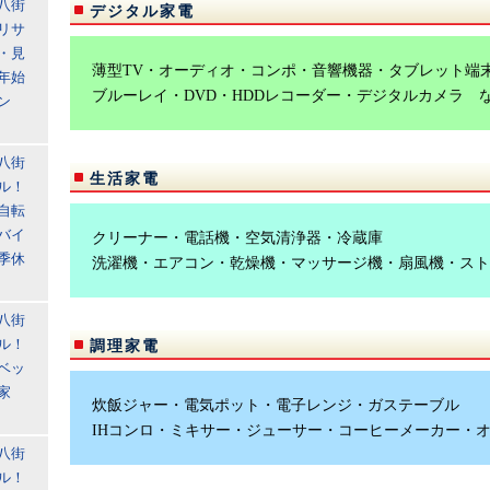
八街
デジタル家電
リサ
・見
薄型TV・オーディオ・コンポ・音響機器・タブレット端
年始
ブルーレイ・DVD・HDDレコーダー・デジタルカメラ 
ン
八街
生活家電
ル！
自転
バイ
クリーナー・電話機・空気清浄器・冷蔵庫
季休
洗濯機・エアコン・乾燥機・マッサージ機・扇風機・スト
八街
ル！
調理家電
ベッ
家
炊飯ジャー・電気ポット・電子レンジ・ガステーブル
IHコンロ・ミキサー・ジューサー・コーヒーメーカー・
八街
ル！