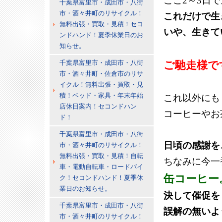
ここ2～3日
千葉県富里市・成田市・八街
市・酒々井町のリサイクル！
これだけで生
無料出張・買取・見積！セコ
いや、生きて
ンドハンド！夏季休業日のお
知らせ。
千葉県富里市・成田市・八街
ご馳走様で
市・酒々井町・佐倉市のリサ
イクル！無料出張・買取・見
積！ベッド・家具・年末年始
これ以外にも
店休日案内！セコンドハン
コーヒーやお
ド！
千葉県富里市・成田市・八街
日頃の感謝を
市・酒々井町のリサイクル！
無料出張・買取・見積！自転
ちなみに今一
車・電動自転車・ロードバイ
缶コーヒー
ク！セコンドハンド！夏季休
業日のお知らせ。
決して催促を
千葉県富里市・成田市・八街
誤解の無いよ
市・酒々井町のリサイクル！