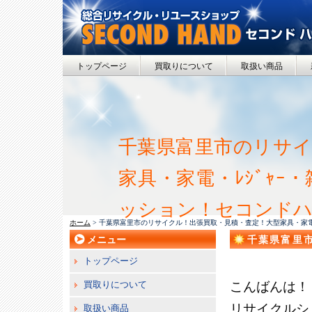
トップページ
買取りについて
取扱い商品
千葉県富里市のリサイ
家具・家電・ﾚｼﾞｬ
ッション！セコンド
ホーム
> 千葉県富里市のリサイクル！出張買取・見積・査定！大型家具・家電
メニュー
千葉県富里
ｼﾞｬｰ・雑
トップページ
買取りについて
こんばんは！
リサイクルシ
取扱い商品