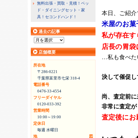
無料出張・買取・見積！ベッ
ド・ダイニングセット・家
本日、ご紹介
具！セコンドハンド！
米屋のお菓
過去の記事
私が存在す
過
店長の胃袋
去
店舗概要
の
…私も食べた
記
所在地
事
〒286-0221
決して催促し
千葉県富里市七栄 318-4
電話番号
0476-33-4554
尚、査定前に
フリーダイヤル
0120-033-392
非常に査定が
営業時間
査定後にお
10:00～19:00
定休日
毎週 水曜日
地図