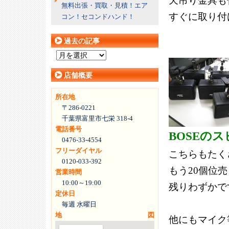
天吊り金具も
無料出張・買取・見積！エア
すぐに取り付
コン！セコンドハンド！
過去の記事
過
去
店舗概要
の
記
所在地
事
〒286-0221
千葉県富里市七栄 318-4
電話番号
BOSEの
0476-33-4554
フリーダイヤル
こちらもたく
0120-033-392
もう20個位
営業時間
10:00～19:00
残りわずかで
定休日
毎週 水曜日
地図
他にもマイク