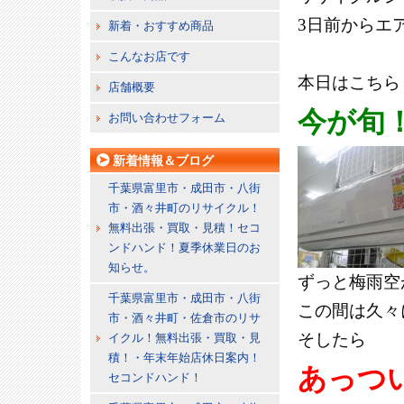
3日前からエ
新着・おすすめ商品
こんなお店です
本日はこちら
店舗概要
今が旬
お問い合わせフォーム
新着情報＆ブログ
千葉県富里市・成田市・八街
市・酒々井町のリサイクル！
無料出張・買取・見積！セコ
ンドハンド！夏季休業日のお
知らせ。
ずっと梅雨空
千葉県富里市・成田市・八街
この間は久々
市・酒々井町・佐倉市のリサ
そしたら
イクル！無料出張・買取・見
積！・年末年始店休日案内！
あっつ
セコンドハンド！