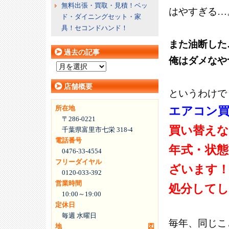
無料出張・買取・見積！ベッ
はやすぎる…
ド・ダイニングセット・家
具！セコンドハンド！
また油断した
過去の記事
俺はダメなや
過
去
店舗概要
の
というわけで
記
所在地
エアコン買
事
〒286-0221
買い替え
千葉県富里市七栄 318-4
電話番号
年式・状
0476-33-4554
フリーダイヤル
ざいます
0120-033-392
営業時間
処分してし
10:00～19:00
定休日
毎週 水曜日
毎年、同じこ
地図