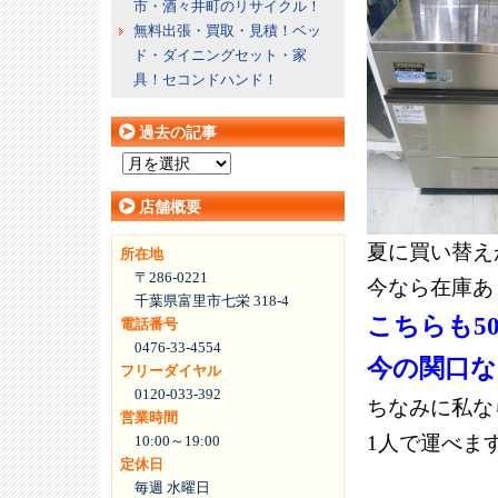
市・酒々井町のリサイクル！
無料出張・買取・見積！ベッ
ド・ダイニングセット・家
具！セコンドハンド！
過去の記事
過
去
店舗概要
の
記
夏に買い替え
所在地
事
〒286-0221
今なら在庫あ
千葉県富里市七栄 318-4
こちらも5
電話番号
0476-33-4554
今の関口な
フリーダイヤル
0120-033-392
ちなみに私な
営業時間
1人で運べま
10:00～19:00
定休日
毎週 水曜日