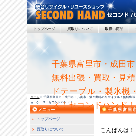
トップページ
買取りについて
取扱い商品
千葉県富里市・成田市
無料出張・買取・見積
ドテーブル・製氷機
ホーム
> 千葉県富里市・成田市・八街市・酒々井町のリサイクル！無料出
ョーケース！セコンドハンド！
ス！セコンドハンド！
メニュー
千葉県富里
取・見積！
トップページ
ルサーバー
買取りについて
こんばんは！