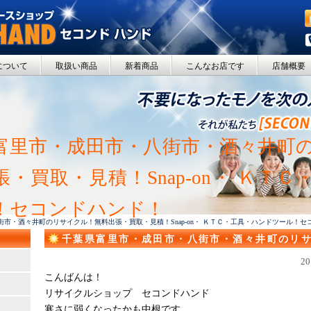
について
取扱い商品
新着商品
こんなお店です
店舗概要
富里市・成田市・八街市・酒々井町
・買取・見積！Snap-on・ ＫＴ
！セコンドハンド！
街市・酒々井町のリサイクル！無料出張・買取・見積！Snap-on・ ＫＴＣ・工具・ハンドツール！セ
千葉県富里市・成田市・八街市・酒々井町のリ
取・見積！Snap-on・ ＫＴＣ・工具・ハンド
2
こんばんは！
リサイクルショップ セコンドハンド
寒さに弱くなったかも中根です。