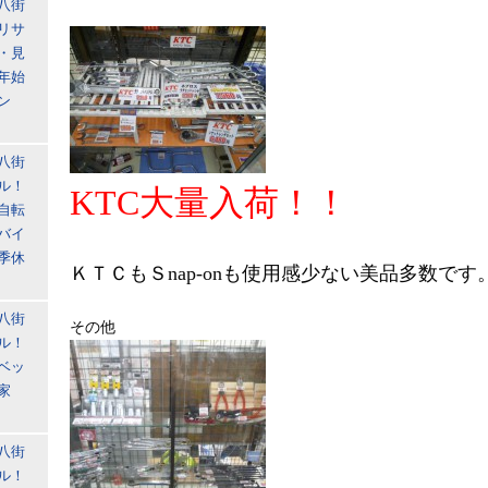
八街
リサ
・見
年始
ン
八街
ル！
KTC大量入荷！！
自転
バイ
季休
ＫＴＣもＳnap-onも使用感少ない美品多数です
八街
その他
ル！
ベッ
家
八街
ル！