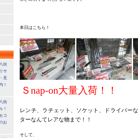
本日はこちら！
八街
リサ
・見
内！
Ｓnap-on大量入荷！！
八街
ル！
レンチ、ラチェット、ソケット、ドライバー
セコ
ターなんてレアな物まで！！
のお
そして、