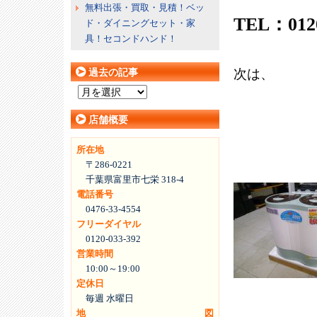
無料出張・買取・見積！ベッ
TEL：0120
ド・ダイニングセット・家
具！セコンドハンド！
次は、
過去の記事
過
去
店舗概要
の
記
所在地
事
〒286-0221
千葉県富里市七栄 318-4
電話番号
0476-33-4554
フリーダイヤル
0120-033-392
営業時間
10:00～19:00
定休日
毎週 水曜日
地図