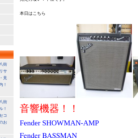
本日はこちら
八街
リサ
・見
内！
八街
音響機器！！
ル！
セコ
Fender SHOWMAN-AMP
のお
Fender BASSMAN