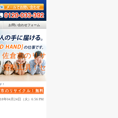
お問い合わせフォーム
・佐倉市のリサ
・電動工具！セ
ド！
倉市のリサイクル！無料
ドハンド！
018年04月24日（火）6:56 PM