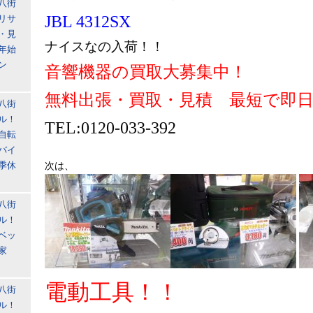
八街
JBL 4312SX
リサ
・見
ナイスなの入荷！！
年始
ン
音響機器
の買取大募集中！
無料出張・買取・見積 最短で即日
八街
ル！
TEL:0120-033-392
自転
バイ
季休
次は、
八街
ル！
ベッ
家
電動工具！！
八街
ル！