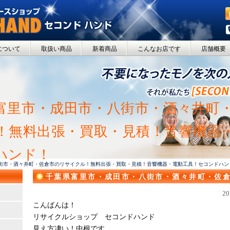
について
取扱い商品
新着商品
こんなお店です
店舗概要
富里市・成田市・八街市・酒々井町
！無料出張・買取・見積！音響機器
ハンド！
八街市・酒々井町・佐倉市のリサイクル！無料出張・買取・見積！音響機器・電動工具！セコンドハン
千葉県富里市・成田市・八街市・酒々井町・佐
出張・買取・見積！音響機器・電動工具！セコン
2
こんばんは！
リサイクルショップ セコンドハンド
見え方凄い！中根です。