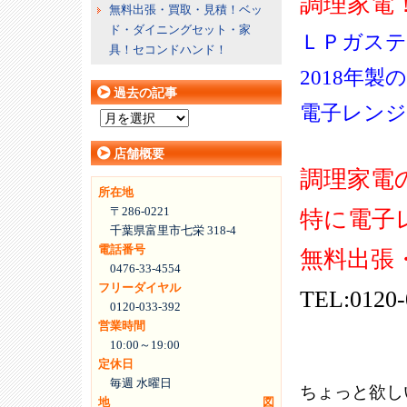
調理家電
無料出張・買取・見積！ベッ
ド・ダイニングセット・家
ＬＰガス
具！セコンドハンド！
2018年製
過去の記事
電子レンジ
過
去
店舗概要
の
調理家電
記
所在地
事
〒286-0221
特に電子
千葉県富里市七栄 318-4
電話番号
無料出張
0476-33-4554
フリーダイヤル
TEL:0120-
0120-033-392
営業時間
10:00～19:00
定休日
毎週 水曜日
ちょっと欲し
地図