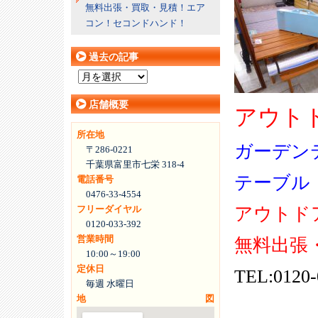
無料出張・買取・見積！エア
コン！セコンドハンド！
過去の記事
過
去
店舗概要
の
アウト
記
所在地
事
ガーデン
〒286-0221
千葉県富里市七栄 318-4
テーブル
電話番号
0476-33-4554
アウトド
フリーダイヤル
0120-033-392
営業時間
無料出張
10:00～19:00
定休日
TEL:0120-
毎週 水曜日
地図